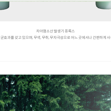
차아염소산 발생기 퓨록스
 살균효과를 갖고 있으며, 무색, 무취, 무자극성으로 어느 곳에서나 간편하게 사