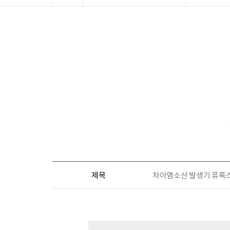
제목
차아염소산 발생기 퓨록스 