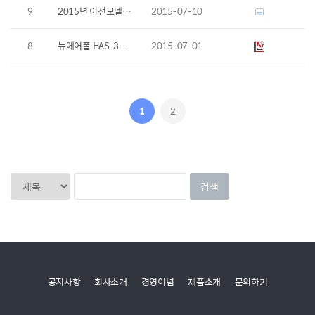
9
2015년 이전모델 퓨라이트ED, XD 램프 교환방법
2015-07-10
8
뉴에어폴 HAS-3002 메뉴얼
2015-07-01
1
2
공지사항
회사소개
경영이념
제품소개
문의하기