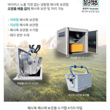
폐사축 폐사체 보관용 수거함 4가지 타입