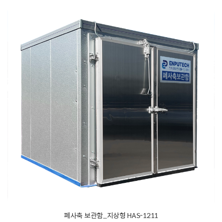
폐사축 보관함_지상형 HAS-1211