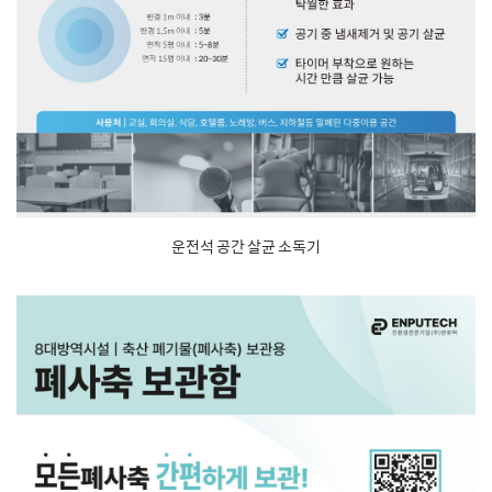
운전석 공간 살균 소독기