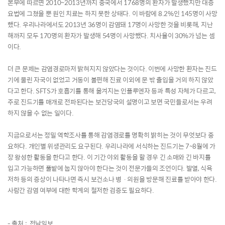
본부에 따르면 2010~2013년까지 중국에서 1768명의 환자가 발생했지만 대증
요법에 그쳤을 뿐 원인 치료는 하지 못한 상태다. 이 바람에 8.2%인 145명이 사망
했다. 우리나라에서도 2013년 36명이 감염돼 17명이 사망한 것을 비롯해, 지난
해까지 모두 170명의 환자가 발생해 54명이 사망했다. 치사율이 30%가 넘는 셈
이다.
더 큰 문제는 감염경로마저 밝혀지지 않았다는 것이다. 이번에 사망한 환자는 진드
기에 물린 자국이 없었고 거동이 불편해 진료 이외에 문 밖 출입을 거의 하지 않았
다고 한다. SFTS가 호흡기를 통해 옮겨지는 인플루엔자 등과 특성 자체가 다르고,
주로 진드기를 매개로 전파된다는 보건당국의 설명이고 보면 국민들로서는 우려
하지 않을 수 없는 일이다.
지금으로서는 정밀 역학조사를 통해 감염경로를 명확히 밝히는 것이 무엇보다 중
요하다. 개인별 위생관리도 요구된다. 우리나라에 서식하는 진드기는 7~8월에 가
장 왕성한 활동을 한다고 한다. 이 기간 야외 활동을 할 경우 긴 소매와 긴 바지를
입고 가능하면 풀밭에 눕지 않아야 한다는 것이 전문가들의 조언이다. 발열, 식욕
저하 등의 증상이 나타나면 즉시 보건소나 병ㆍ의원을 방문해 진료를 받아야 한다.
사람간 감염 여부에 대한 학계의 철저한 검증도 필요하다.
- 출처 : 전남일보