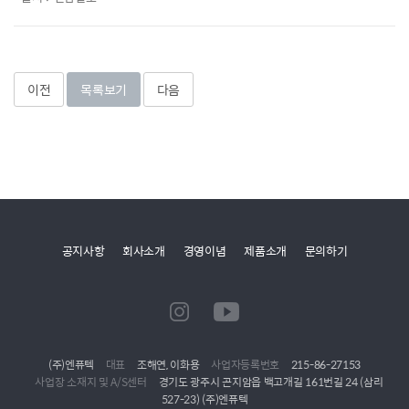
이전
목록보기
다음
공지사항
회사소개
경영이념
제품소개
문의하기
(주)엔퓨텍
대표
조해연, 이화용
사업자등록번호
215-86-27153
사업장 소재지 및 A/S센터
경기도 광주시 곤지암읍 백고개길 161번길 24 (삼리
527-23) (주)엔퓨텍