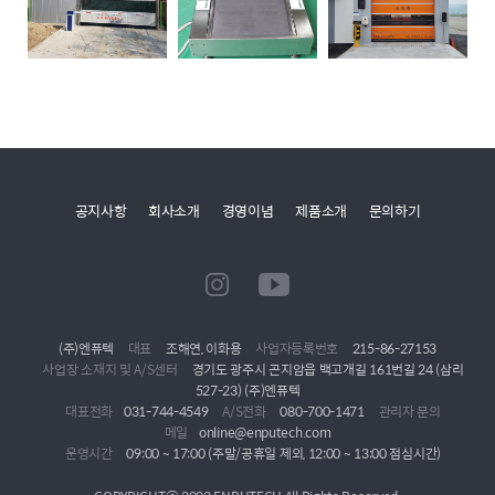
공지사항
회사소개
경영이념
제품소개
문의하기
(주)엔퓨텍
대표
조해연, 이화용
사업자등록번호
215-86-27153
사업장 소재지 및 A/S센터
경기도 광주시 곤지암읍 백고개길 161번길 24 (삼리
527-23) (주)엔퓨텍
대표전화
031-744-4549
A/S전화
080-700-1471
관리자 문의
메일
online@enputech.com
운영시간
09:00 ~ 17:00 (주말/공휴일 제외, 12:00 ~ 13:00 점심시간)