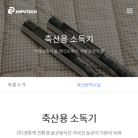
축산용 소독기
거점소독시설, 대인소독기, 차량살균기 등
제품소개
축산방역시설
축산용 소독기
(주)엔퓨텍 친환경 살균방식인 자외선 살균이 기본이 되며