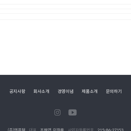
공지사항
회사소개
경영이념
제품소개
문의하기
(주)엔퓨텍
대표
조해연, 이화용
사업자등록번호
215-86-27153