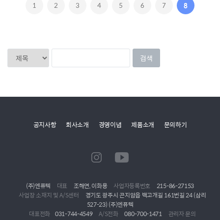
1
2
3
4
5
6
7
8
공지사항
회사소개
경영이념
제품소개
문의하기
(주)엔퓨텍
대표
조해연, 이화용
사업자등록번호
215-86-27153
사업장 소재지 및 A/S센터
경기도 광주시 곤지암읍 백고개길 161번길 24 (삼리
527-23) (주)엔퓨텍
대표전화
031-744-4549
A/S전화
080-700-1471
관리자 문의