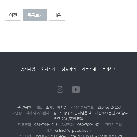
이전
목록보기
다음
공지사항
회사소개
경영이념
제품소개
문의하기
(주)엔퓨텍
대표
조해연, 이화용
사업자등록번호
215-86-27153
사업장 소재지 및 A/S센터
경기도 광주시 곤지암읍 백고개길 161번길 24 (삼리
527-23) (주)엔퓨텍
대표전화
031-744-4549
A/S전화
080-700-1471
관리자 문의
메일
online@enputech.com
운영시간
09:00 ~ 17:00 (주말/공휴일 제외, 12:00 ~ 13:00 점심시간)