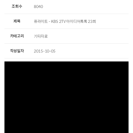
조회수
8040
제목
퓨라이트 - KBS 2TV 아이디어톡톡 23회
카테고리
기타자료
작성일자
2015-10-05