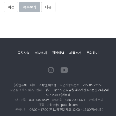
이전
목록보기
다음
공지사항
회사소개
경영이념
제품소개
문의하기
(주)엔퓨텍
대표
조해연, 이화용
사업자등록번호
215-86-27153
사업장 소재지 및 A/S센터
경기도 광주시 곤지암읍 백고개길 161번길 24 (삼리
527-23) (주)엔퓨텍
대표전화
031-744-4549
A/S전화
080-700-1471
관리자 문의
메일
online@enputech.com
운영시간
09:00 ~ 17:00 (주말/공휴일 제외, 12:00 ~ 13:00 점심시간)