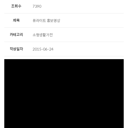
조회수
7390
제목
퓨라이트 홍보영상
카테고리
소형생활가전
작성일자
2015-06-24