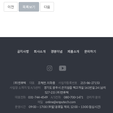
이전
목록보기
다음
공지사항
회사소개
경영이념
제품소개
문의하기
(주)엔퓨텍
대표
조해연, 이화용
사업자등록번호
215-86-27153
사업장 소재지 및 A/S센터
경기도 광주시 곤지암읍 백고개길 161번길 24 (삼리
527-23) (주)엔퓨텍
대표전화
031-744-4549
A/S전화
080-700-1471
관리자 문의
메일
online@enputech.com
운영시간
09:00 ~ 17:00 (주말/공휴일 제외, 12:00 ~ 13:00 점심시간)