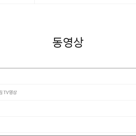
동영상
침 TV영상