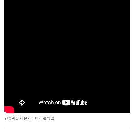
엔퓨텍 돼지 운반 수레 조립 방법