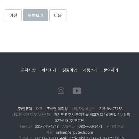
이전
목록보기
다음
공지사항
회사소개
경영이념
제품소개
문의하기
(주)엔퓨텍
대표
조해연, 이화용
사업자등록번호
215-86-27153
사업장 소재지 및 A/S센터
경기도 광주시 곤지암읍 백고개길 161번길 24 (삼리
527-23) (주)엔퓨텍
대표전화
031-744-4549
A/S전화
080-700-1471
관리자 문의
메일
online@enputech.com
운영시간
09:00 ~ 17:00 (주말/공휴일 제외, 12:00 ~ 13:00 점심시간)