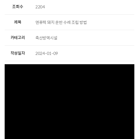
조회수
2204
제목
엔퓨텍 돼지 운반 수레 조립 방법
카테고리
축산방역시설
작성일자
2024-01-09