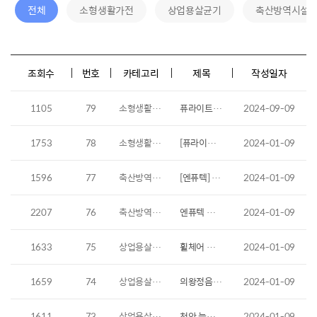
전체
소형생활가전
상업용살균기
축산방역시설
조회수
번호
카테고리
제목
작성일자
1105
79
소형생활가전
퓨라이트MD 사용방법
2024-09-09
1753
78
소형생활가전
[퓨라이트 5세대 2022년 이후]센서형 퓨라이트 작동 방법
2024-01-09
1596
77
축산방역시설
[엔퓨텍] 8대방역시설 폐사축 보관함 사용방법, 장점
2024-01-09
2207
76
축산방역시설
엔퓨텍 돼지 운반 수레 조립 방법
2024-01-09
1633
75
상업용살균기
휠체어 살균기, 휠체어 소독기 설치 아산성심학교
2024-01-09
1659
74
상업용살균기
의왕정음학교 휠체어 살균기, 휠체어 소독기 설치
2024-01-09
1611
73
상업용살균기
천안 늘해랑 학교 휠체어 살균기, 휠체어 소독기 설치
2024-01-09