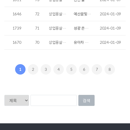
1646
72
상업용살균기
예산꿈빛학교 휠체어 살균기, 휠체어 소독기 설치
2024-01-09
1739
71
상업용살균기
성광 온누리 학교 휠체어 살균기, 휠체어소독기 설치
2024-01-09
1670
70
상업용살균기
유아차 살균기 휠체어 소독기 적외선 열등 교체하는 방법
2024-01-09
1
2
3
4
5
6
7
8